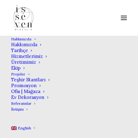
Hakkımızda
Hakkımızda
Tarihçe
Hizmetlerimiz
VALENTINO
Üretimimiz
Ekip
Projeler
Teşhir Stantları
IN
EVENT PODIUMS
,
PROMOSYON
Promosyon
Ofis | Mağaza
Ev Dekorasyon
INA 2019
Referanslar
İletişim
English