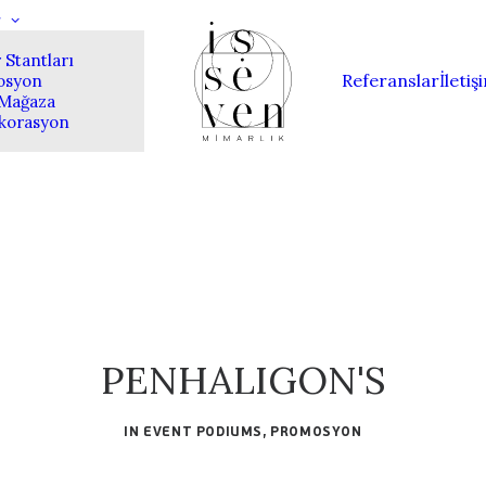
r
 Stantları
Referanslar
İletiş
osyon
 Mağaza
korasyon
PENHALIGON'S
IN
EVENT PODIUMS
,
PROMOSYON