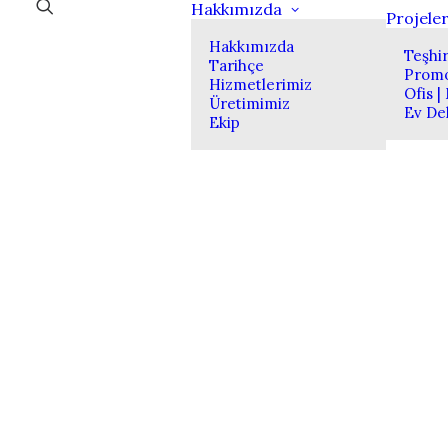
Hakkımızda
Projele
Hakkımızda
Teşhir
Tarihçe
Prom
Hizmetlerimiz
Ofis |
Üretimimiz
Ev De
Ekip