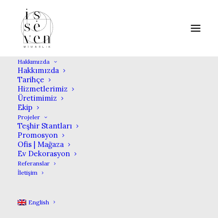
Hakkımızda
Hakkımızda
Tarihçe
Hizmetlerimiz
CHANEL
Üretimimiz
Ekip
Projeler
Teşhir Stantları
IN
EVENT PODIUMS
,
PROMOSYON
Promosyon
Ofis | Mağaza
Ev Dekorasyon
ATATURK AIRPORT 2017
Referanslar
İletişim
English