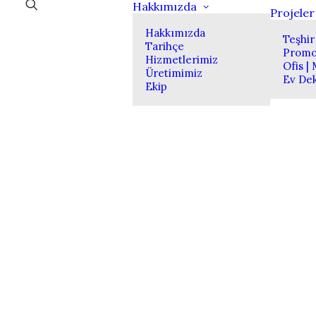
Hakkımızda
Projeler
Hakkımızda
Teşhir
Tarihçe
Promo
Hizmetlerimiz
Ofis |
Üretimimiz
Ev De
Ekip