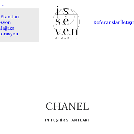
 Stantları
Referanslar
İletiş
syon
 Mağaza
korasyon
CHANEL
IN
TEŞHIR STANTLARI