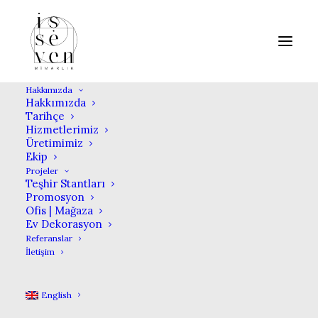
Hakkımızda
Hakkımızda
Tarihçe
Hizmetlerimiz
BERELAX
Üretimimiz
Ekip
Projeler
Teşhir Stantları
IN
OFIS | MAĞAZA
Promosyon
Ofis | Mağaza
Ev Dekorasyon
2016
Referanslar
İletişim
English